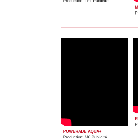
Production: TF1 Publicité
M
P
R
P
POWERADE AQUA+
Production: M6 Publicité