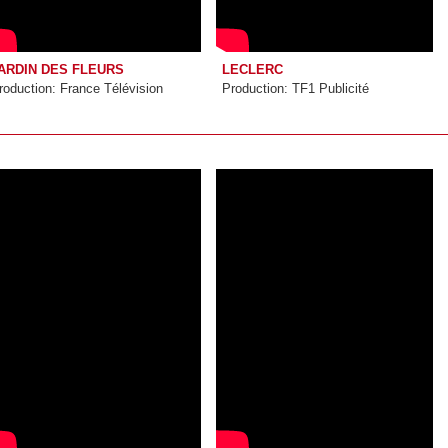
ARDIN DES FLEURS
LECLERC
roduction: France Télévision
Production: TF1 Publicité