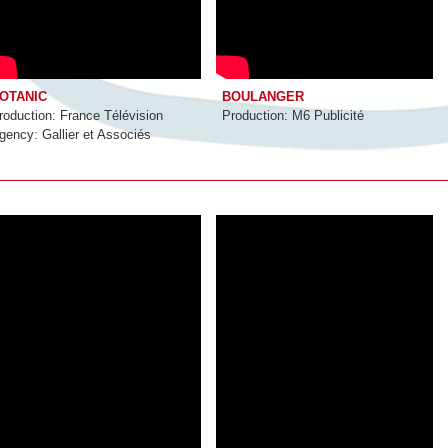
OTANIC
BOULANGER
roduction: France Télévision
Production: M6 Publicité
gency: Gallier et Associés