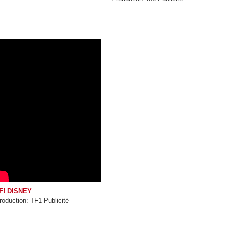
F! DISNEY
roduction: TF1 Publicité