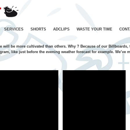
JE
SUIS
BIEN
CONTENT
Skip
SERVICES
SHORTS
ADCLIPS
WASTE YOUR TIME
CONT
–
Productions
to
de
 will be more cultivated than others. Why ? Because of our Billboards, 
Films
content
ram, like just before the evening weather forecast for example. We’ve ma
d'animation
–
Paris