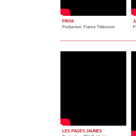
FRISK
J
Production: France Télévision
P
LES PAGES JAUNES