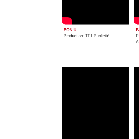
BON U
B
Production: TF1 Publicité
P
A