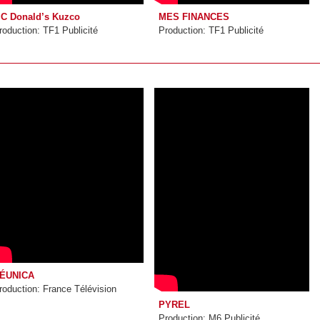
C Donald’s Kuzco
MES FINANCES
roduction: TF1 Publicité
Production: TF1 Publicité
ÉUNICA
roduction: France Télévision
PYREL
Production: M6 Publicité